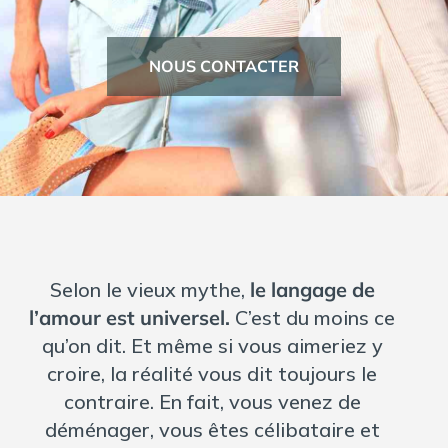
Agence Matrimoniale
International
NOUS CONTACTER
Rencontres Européennes
France
Bruxelles
Monaco
Luxembourg
Rencontres en Suisse
Selon le vieux mythe,
le langage de
l’amour est universel.
C’est du moins ce
qu’on dit. Et même si vous aimeriez y
croire, la réalité vous dit toujours le
contraire. En fait, vous venez de
déménager, vous êtes célibataire et