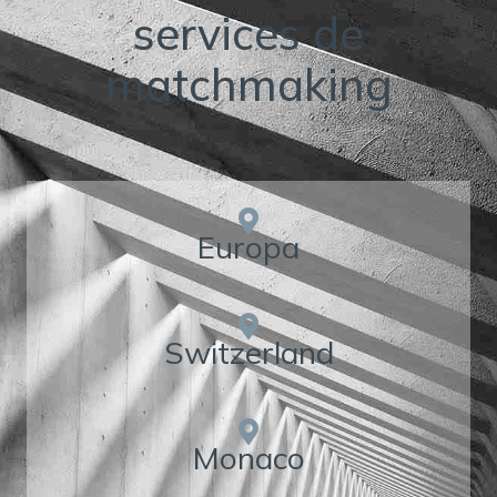
services de
matchmaking
Europa
Switzerland
Monaco