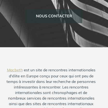
Agence Matrimoniale
International
NOUS CONTACTER
Rencontres Européennes
Rencontres en Suisse
Macbeth
est un site de rencontres internationales
d'élite en Europe conçu pour ceux qui ont peu de
temps à investir dans leur recherche de personnes
intéressantes à rencontrer. Les rencontres
internationales sont chronophages et de
nombreux services de rencontres internationales
ainsi que des sites de rencontres internationaux