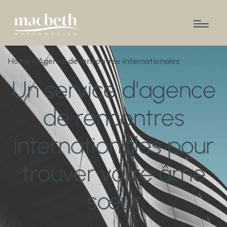
Home
»
Agence de rencontres internationales
Un service d'agence
de rencontres
internationales pour
trouver votre âme
Agence de rencontres
sœur
Rencontres haut de gamme
Rencontres séniors