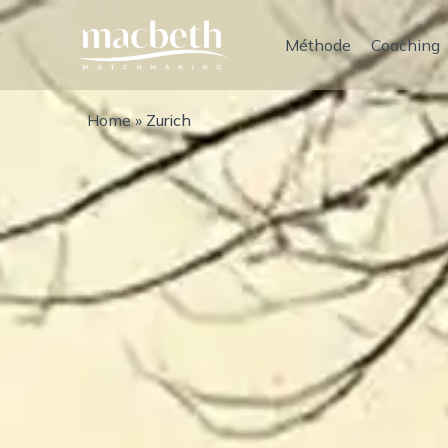
Méthode
Coaching
Home
»
Zurich