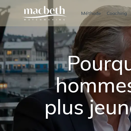
Méthode
Coaching
Pourqu
hommes
plus jeun