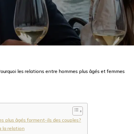
ourquoi les relations entre hommes plus âgés et femmes
s plus âgés forment-ils des couples?
la relation