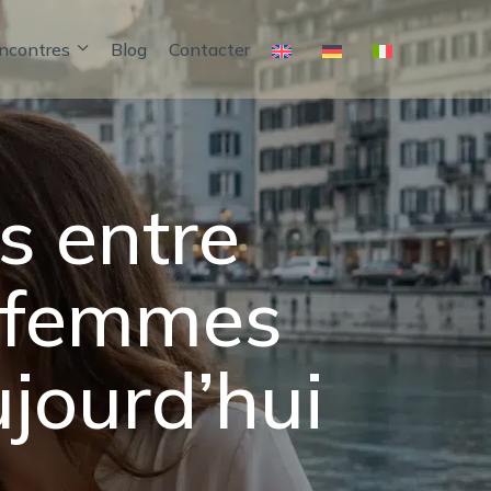
encontres
Blog
Contacter
s entre
 femmes
ujourd’hui