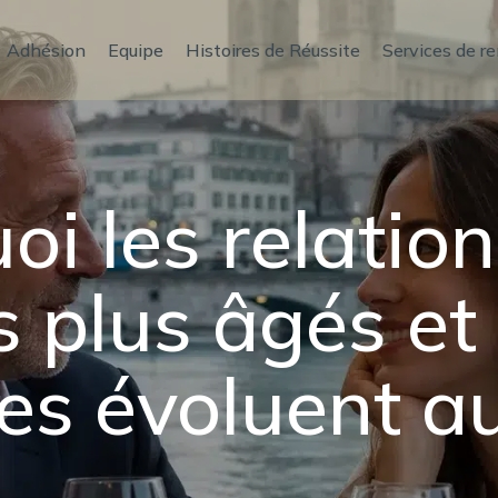
Adhésion
Equipe
Histoires de Réussite
Services de r
oi les relation
 plus âgés et
es évoluent a