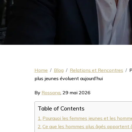
Home
Blog
Relations et Rencontres
P
plus jeunes évoluent aujourd’hui
By
Rossana
,
29 mai 2026
Table of Contents
Pourquoi les femmes jeunes et les homme
Ce que les hommes plus âgés apportent à 