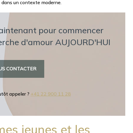
ns dans un contexte moderne.
aintenant pour commencer
herche d'amour AUJOURD'HUI
US CONTACTER
utôt appeler ?
+41 22 900 11 28
es jeunes et les