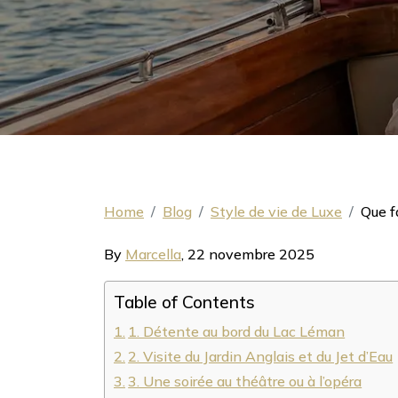
Home
Blog
Style de vie de Luxe
Que f
By
Marcella
,
22 novembre 2025
Table of Contents
1. Détente au bord du Lac Léman
2. Visite du Jardin Anglais et du Jet d’Eau
3. Une soirée au théâtre ou à l’opéra