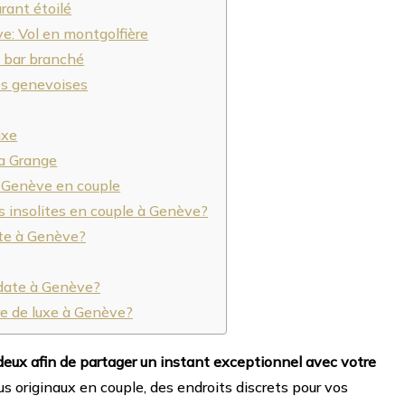
rant étoilé
ve: Vol en montgolfière
n bar branché
es genevoises
uxe
la Grange
à Genève en couple
és insolites en couple à Genève?
ate à Genève?
date à Genève?
re de luxe à Genève?
deux afin de partager un instant exceptionnel avec votre
s originaux en couple, des endroits discrets pour vos