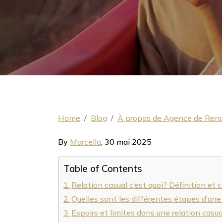
Home
Blog
À propos de Agence de Ren
By
Marcella
,
30 mai 2025
Table of Contents
Relation casual c’est quoi? Définition et 
Quelles sont les différentes étapes d’une
Espoirs et limites dans une relation casua